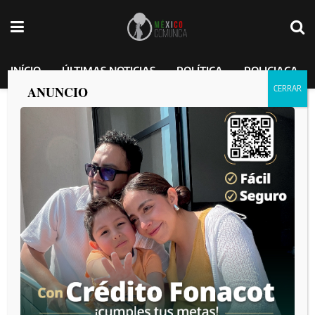
INÍCIO
ÚLTIMAS NOTICIAS
POLÍTICA
POLICIACA
ANUNCIO
“¡Se hizo justicia!: Edith, víctima de
“Fofo” Márquez celebra que su agresor
haya sido declarado culpable de
f*minicidio en grado de tentativa.
MEXICO COMUNICA
por
2025-01-25