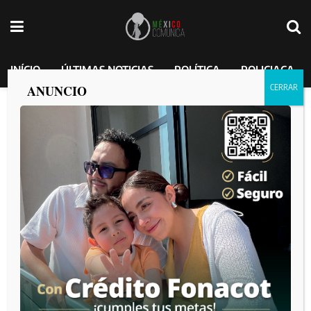
INÍCIO
ÚLTIMAS NOTICIAS
POLÍTICA
POLICIACA
ANUNCIO
Rolls-Royce vinculado a “Los Chapitos”
protagoniza accidente en Tepic
MEXICO COMUNICA
por
2025-01-21