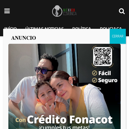
INÍCIO
ÚLTIMAS NOTICIAS
POLÍTICA
POLICIACA
ANUNCIO
Resguardan por tierra y aire decomiso
de 8 millones de litros de combustible en
Ensenada
MEXICO COMUNICA
por
2025-04-02