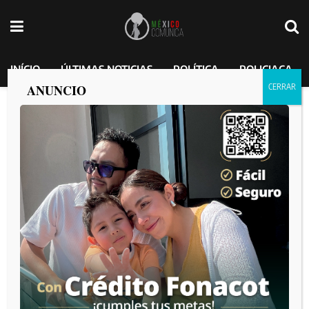
INÍCIO
ÚLTIMAS NOTICIAS
POLÍTICA
POLICIACA
ANUNCIO
Registran triple homicidio en Querétaro;
confirman el fallecimiento del hijo de un
exlíder de un grupo criminal de
Michoacana.
MEXICO COMUNICA
por
2025-03-10