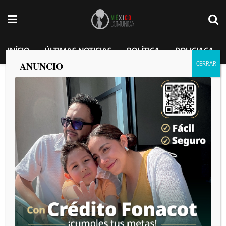
INÍCIO
ÚLTIMAS NOTICIAS
POLÍTICA
POLICIACA
ANUNCIO
Recibe gobernadora Marina del Pilar
premio al mejor desempeño de gobierno
estatal en los premios lidera 2025
MEXICO COMUNICA
por
2025-02-11