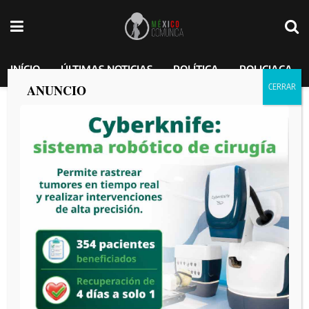
INÍCIO
ÚLTIMAS NOTICIAS
POLÍTICA
POLICIACA
ANUNCIO
Rancho Izaguirre era un centro de
reclutamiento, operaciones y de
capacitación: FGR.
MEXICO COMUNICA
por
2025-04-08