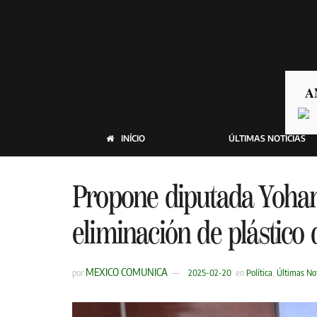
A
INÍCIO
ÚLTIMAS NOTICIAS
Propone diputada Yohana
eliminación de plástico 
MEXICO COMUNICA
por
2025-02-20
en
Política
,
Últimas Not