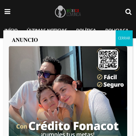
INÍCIO
ÚLTIMAS NOTICIAS
POLÍTICA
POLICIACA
ANUNCIO
Presidenta contesta a declaraciones de
Monreal; asegura que el ejército
estadounidense solo pisa territorio
mexicano para capacitaciones
MEXICO COMUNICA
por
2025-01-28