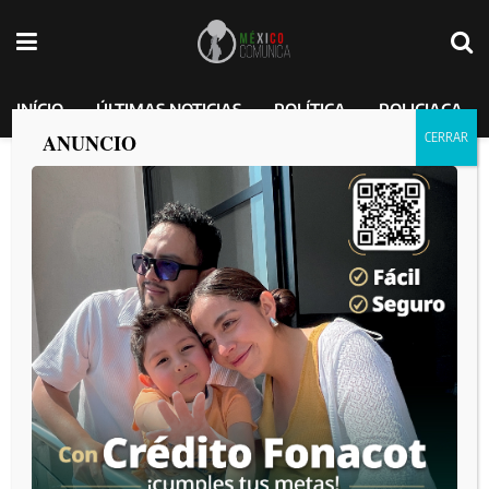
INÍCIO
ÚLTIMAS NOTICIAS
POLÍTICA
POLICIACA
ANUNCIO
PRESIDENTA CLAUDIA SHEINBAUM
INAUGURA HOSPITAL GENERAL DR.
AGUSTÍN O’HORÁN EN BENEFICIO DE
UN MILLÓN 200 MIL PERSONAS;
ARRANCA IMSS BIENESTAR EN
YUCATÁN
MEXICO COMUNICA
por
2026-05-17