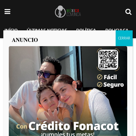
INÍCIO
ÚLTIMAS NOTICIAS
POLÍTICA
POLICIACA
ANUNCIO
Posible demanda civil a Google por Golfo
de México: Claudia Sheinbaum Pardo.
MEXICO COMUNICA
por
2025-02-13