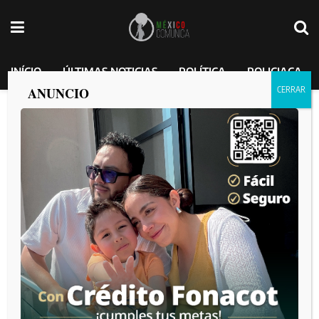
INÍCIO
ÚLTIMAS NOTICIAS
POLÍTICA
POLICIACA
ANUNCIO
Operativo en León: Caen Arturo “C”,
Gisela “O” y un menor con arsenal y
drogas
MEXICO COMUNICA
por
2025-02-27