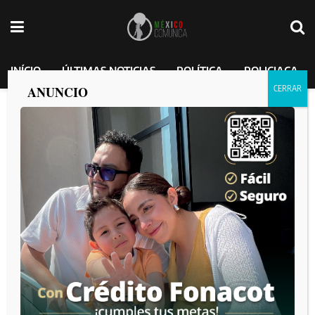
INÍCIO
ÚLTIMAS NOTICIAS
POLÍTICA
POLICIACA
ANUNCIO
Operación Frontera Norte: Detienen a
Decenas de Personas y Rescatan a 86
Migrantes
MEXICO COMUNICA
por
2025-02-10