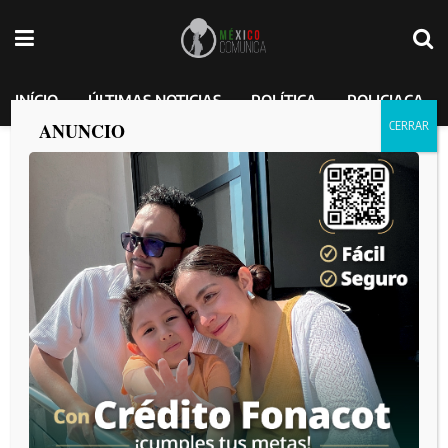
INÍCIO
ÚLTIMAS NOTICIAS
POLÍTICA
POLICIACA
ANUNCIO
Novia de Peso Pluma lo deja de seguir
tras rumores de haber vacacionado
junto a Kenia Os; maleta lo habría
delatado.
MEXICO COMUNICA
por
2025-01-25