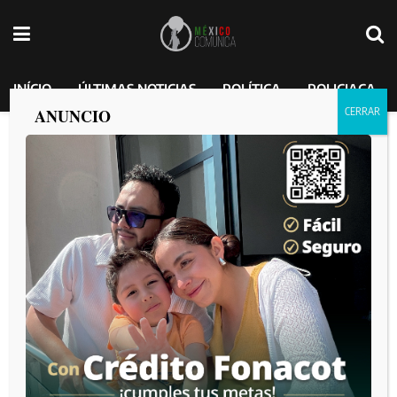
INÍCIO
ÚLTIMAS NOTICIAS
POLÍTICA
POLICIACA
ANUNCIO
Norma Bustamante refuerza alianza con
UNICEF por el bienestar de la niñez y
adolescencia
MEXICO COMUNICA
por
2025-01-28