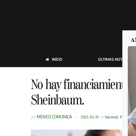
A
INÍCIO
ÚLTIMAS NOTICIAS
No hay financiamiento 
Sheinbaum.
MEXICO COMUNICA
por
2025-03-10
en
Nacional
,
Política
,
Ú