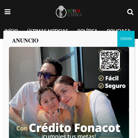
INÍCIO
ÚLTIMAS NOTICIAS
POLÍTICA
POLICIACA
ANUNCIO
Mujer se impacta contra la pared de una
vivienda en la colonia Linda Vista
MEXICO COMUNICA
por
2025-09-18