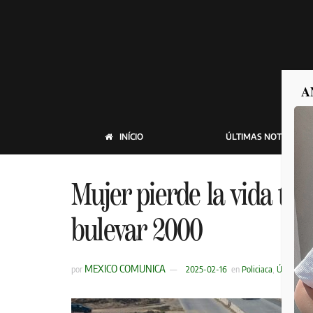
A
INÍCIO
ÚLTIMAS NOTICIAS
Mujer pierde la vida tra
bulevar 2000
MEXICO COMUNICA
por
2025-02-16
en
Policiaca
,
Últimas No