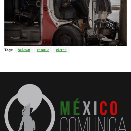
Tags:
bulevar
choque
pierna