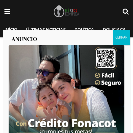
INÍCIO
ÚLTIMAS NOTICIAS
POLÍTICA
POLICIACA
ANUNCIO
Mujer pierde la pierna tras choque de
taxi rojo con negro en el bulevar
Insurgentes
MEXICO COMUNICA
por
2025-04-07