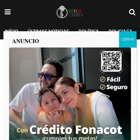
INÍCIO
ÚLTIMAS NOTICIAS
POLÍTICA
POLICIACA
ANUNCIO
“México fue tratado con mucho respeto
y llegamos a este acuerdo”: Presidenta
Claudia Sheinbaum anuncia que México
no pagará aranceles en productos
dentro del T-MEC
MEXICO COMUNICA
por
2025-03-06