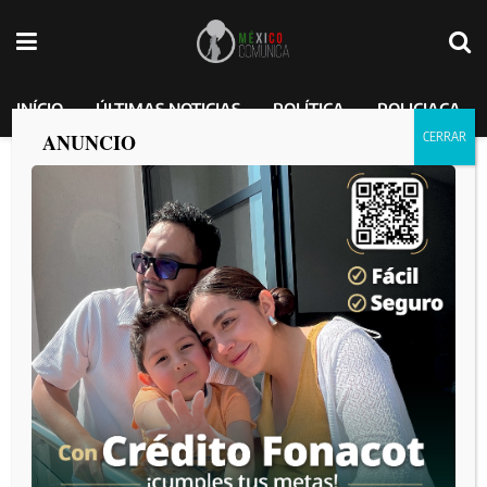
INÍCIO
ÚLTIMAS NOTICIAS
POLÍTICA
POLICIACA
ANUNCIO
Mexicali Celebra el amor: Emotivas
bodas colectivas en Plaza Calafia
MEXICO COMUNICA
por
2025-03-23