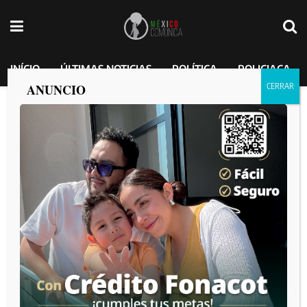
INÍCIO
ÚLTIMAS NOTICIAS
POLÍTICA
POLICIACA
ANUNCIO
Matan a sujeto en Valle Verde
MEXICO COMUNICA
por
2025-03-20