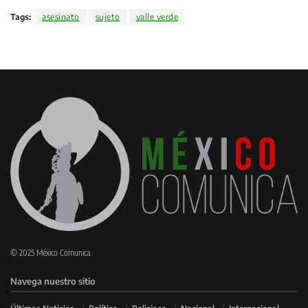
Tags:
asesinato
sujeto
valle verde
© 2025 México Comunica.
Navega nuestro sitio