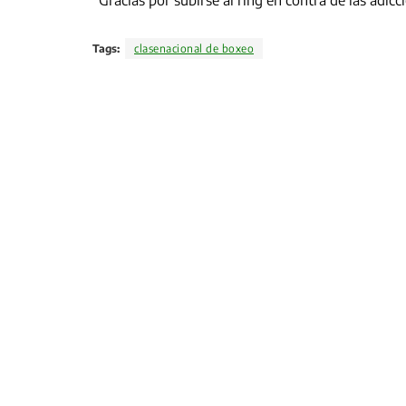
“Gracias por subirse al ring en contra de las adic
Tags:
clasenacional de boxeo