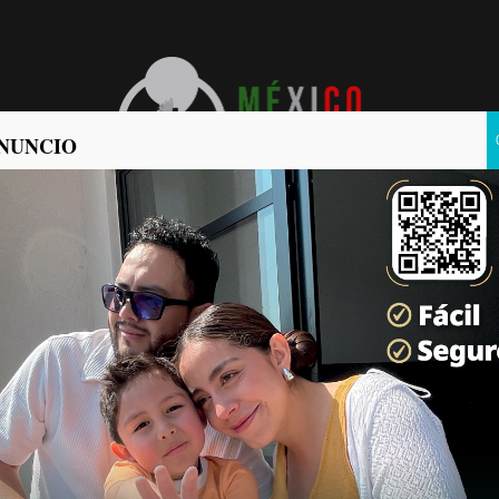
NUNCIO
POLÍTICA
POLICIACA
io Municipal tras perder
ala irregularidades en
oticias