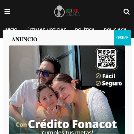
INÍCIO
ÚLTIMAS NOTICIAS
POLÍTICA
POLICIACA
ANUNCIO
Llama Armando Ayala a la protección de
los glaciares ante la crisis climática
MEXICO COMUNICA
por
2025-04-09