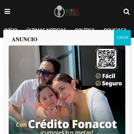
INÍCIO
ÚLTIMAS NOTICIAS
POLÍTICA
POLICIACA
ANUNCIO
Interpone denuncia por amenazas y
violencia de género la diputada Michel
Sánchez
MEXICO COMUNICA
por
2025-03-10