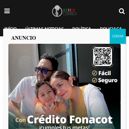
INÍCIO
ÚLTIMAS NOTICIAS
POLÍTICA
POLICIACA
ANUNCIO
Inaugura gobernadora Marina del Pilar
avenida Ignacio Zaragoza de Mexicali
como parte del programa “Respira”
MEXICO COMUNICA
por
2025-04-01