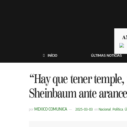
A
INÍCIO
ÚLTIMAS NOTICIAS
“Hay que tener temple, 
Sheinbaum ante arancel
MEXICO COMUNICA
por
2025-03-03
en
Nacional
,
Política
,
Ú