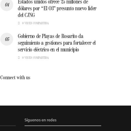
Estados unidos ofrece 25 millones de
dólares por “El O3” presunto nuevo líder
del CJNG
0 VECES COMPARTIDA
Gobierno de Playas de Rosarito da
seguimiento a gestiones para fortalecer el
servicio eléctrico en el municipio
0 VECES COMPARTIDA
Connect with us
Síguenos en redes