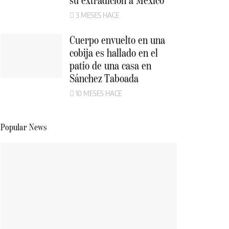
su extradición a México
3 MESES HACE
Cuerpo envuelto en una
cobija es hallado en el
patio de una casa en
Sánchez Taboada
10 MESES HACE
Popular News