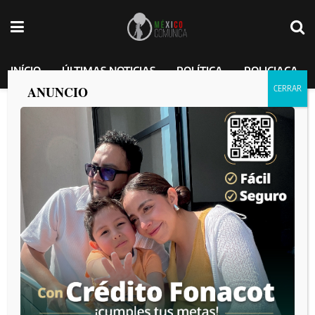
INÍCIO
ÚLTIMAS NOTICIAS
POLÍTICA
POLICIACA
ANUNCIO
Hasta el Secretario de Estado
Christopher Landau se posicionó en
contra de ‘Los Alegres del Barranco”
MEXICO COMUNICA
por
2025-04-05