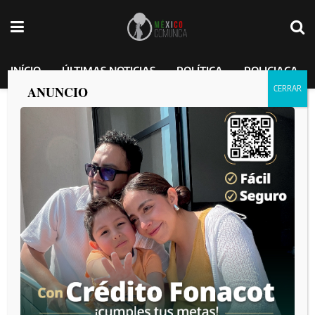
INÍCIO
ÚLTIMAS NOTICIAS
POLÍTICA
POLICIACA
ANUNCIO
Harfuch informa detención del “Lastra”,
reclutador del Rancho en Teuchitlán.
MEXICO COMUNICA
por
2025-03-24