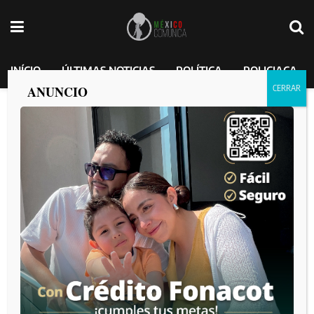
INÍCIO
ÚLTIMAS NOTICIAS
POLÍTICA
POLICIACA
ANUNCIO
Hallan cuerpo de mujer en automóvil
MEXICO COMUNICA
por
2025-03-10