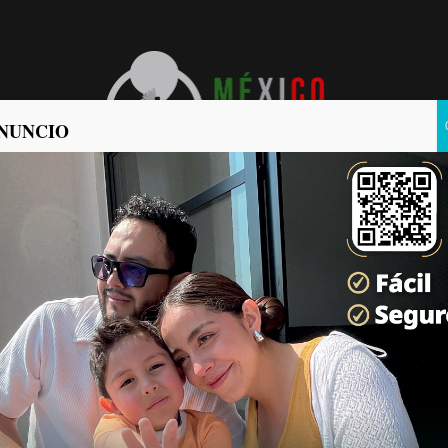
NUNCIO
POLÍTICA
POLICIACA
ornia y AIMO promueven
ara el beneficio de los
quiladoras
ticias