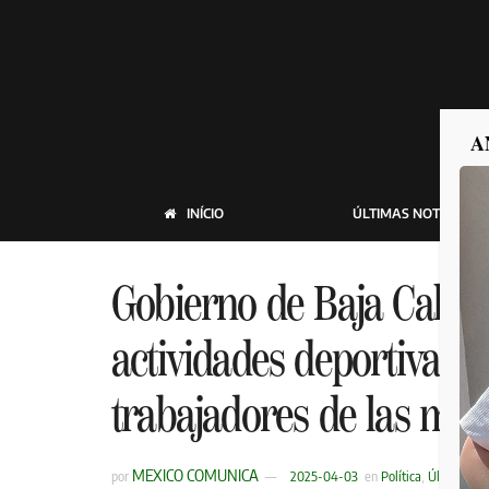
A
INÍCIO
ÚLTIMAS NOTICIAS
Gobierno de Baja Calif
actividades deportivas p
trabajadores de las ma
MEXICO COMUNICA
por
2025-04-03
en
Política
,
Últimas No