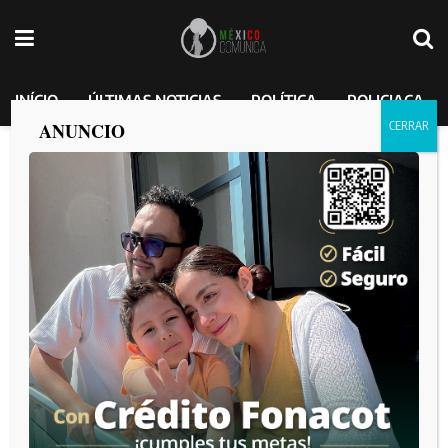
INÍCIO
ÚLTIMAS NOTICIAS
POLÍTICA
POLICIACA
ANUNCIO
FGR entrega a dos mexicanos acusados ​​
de abuso sexual y homicidio a
autoridades estadounidenses
MEXICO COMUNICA
por
2025-04-06