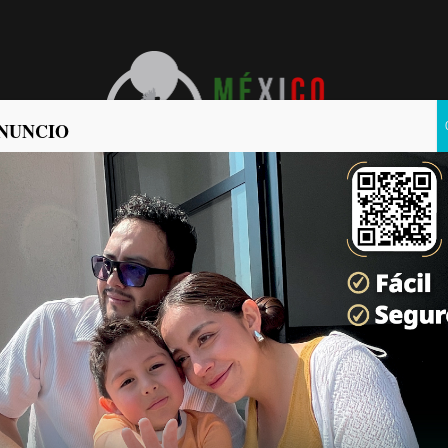
NUNCIO
POLÍTICA
POLICIACA
oarder olímpico a su lista
s Noticias