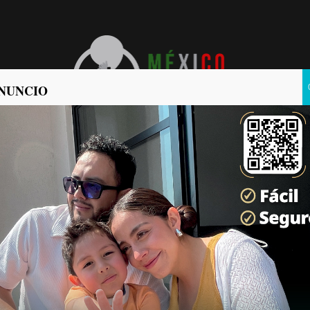
NUNCIO
POLÍTICA
POLICIACA
a Brandon Villa, hombre
Península
oticias