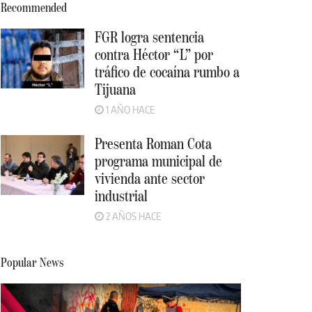
Recommended
FGR logra sentencia
contra Héctor “L” por
tráfico de cocaína rumbo a
Tijuana
1 AÑO HACE
Presenta Roman Cota
programa municipal de
vivienda ante sector
industrial
2 AÑOS HACE
Popular News