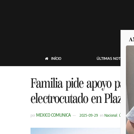
A
INÍCIO
ÚLTIMAS NOTICIAS
Familia pide apoyo par
electrocutado en Plaza 
MEXICO COMUNICA
por
2025-09-29
en
Nacional
,
Últimas N