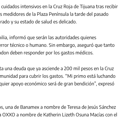
uidados intensivos en la Cruz Roja de Tijuana tras recibir
os medidores de la Plaza Península la tarde del pasado
ado y su estado de salud es delicado.
milia, informó que serán las autoridades quienes
 error técnico o humano. Sin embargo, aseguró que tanto
andon deben responder por los gastos médicos.
enta una deuda que ya asciende a 200 mil pesos en la Cruz
 comunidad para cubrir los gastos. “Mi primo está luchando
lquier apoyo económico será de gran bendición”, expresó
os, una de Banamex a nombre de Teresa de Jesús Sánchez
ta OXXO a nombre de Katherin Lizeth Osuna Macías con el