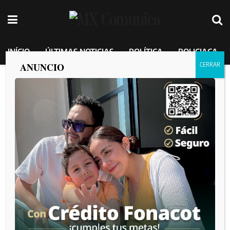
INÍCIO
ÚLTIMAS NOTICIAS
POLÍTICA
POLICIACA
ANUNCIO
Fallece la estrella surcoreana de Netflix,
Kim Sae-ron
MEXICO COMUNICA
por
2025-02-16