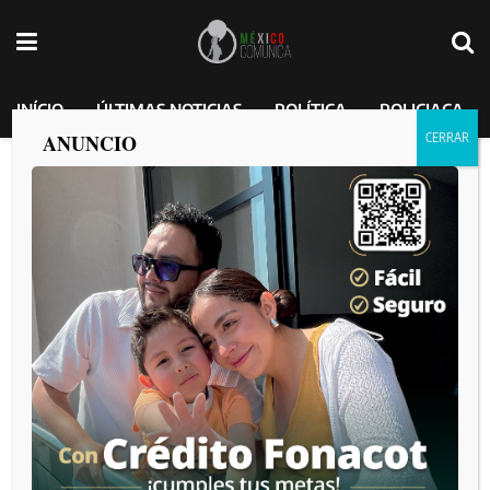
INÍCIO
ÚLTIMAS NOTICIAS
POLÍTICA
POLICIACA
ANUNCIO
EU va por Peso Pluma por presuntos
nexos con el crimen organizado de
Sinaloa.
MEXICO COMUNICA
por
2025-02-06