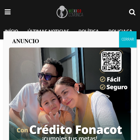
INÍCIO
ÚLTIMAS NOTICIAS
POLÍTICA
POLICIACA
ANUNCIO
Este fin de semana, en distintas acciones,
se aseguraron más 450 kilos de
sustancias ilícitas con un valor de más de
39 mdp; además se detuvieron a más de
203 personas, entre ellas 65 policías
municipales y tres con cargos públicos.
MEXICO COMUNICA
por
2025-01-27