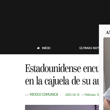
A
INÍCIO
ÚLTIMAS NOTICIAS
Estadounidense encuent
en la cajuela de su auto
MEXICO COMUNICA
por
2025-02-12
en
Policiaca
,
Últimas No