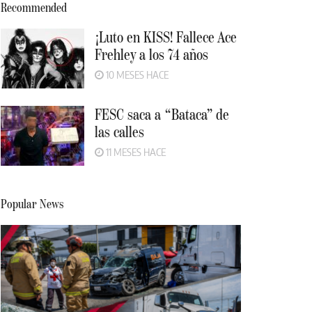
Recommended
¡Luto en KISS! Fallece Ace
Frehley a los 74 años
10 MESES HACE
FESC saca a “Bataca” de
las calles
11 MESES HACE
Popular News