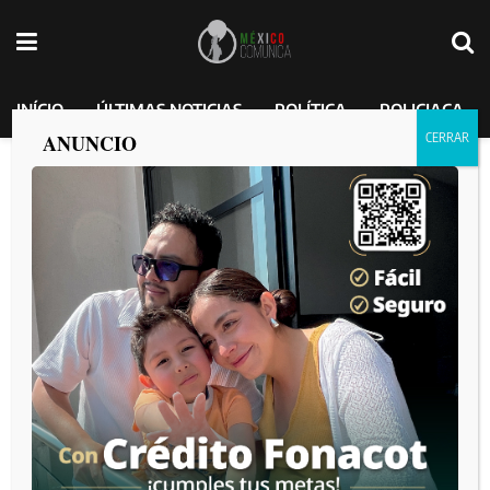
INÍCIO
ÚLTIMAS NOTICIAS
POLÍTICA
POLICIACA
ANUNCIO
Estados Unidos expulsa al embajador de
Sudáfrica por “odiar” a Donald Trump.
MEXICO COMUNICA
por
2025-03-15