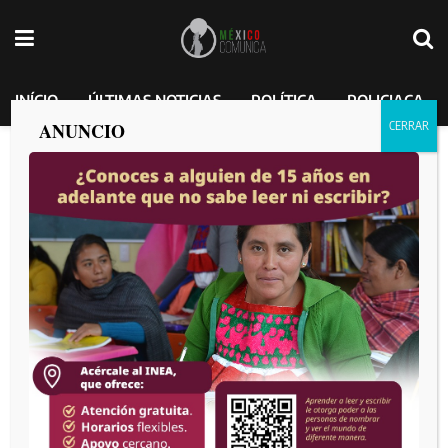
INÍCIO
ÚLTIMAS NOTICIAS
POLÍTICA
POLICIACA
ANUNCIO
‘El Menchito’ pide clemencia a la corte
de Washington; hizo una carta diciendo
que su padre lo reclutó a muy temprana
edad.
MEXICO COMUNICA
por
2025-02-22