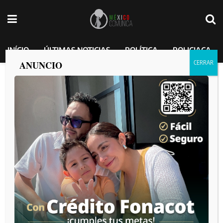
INÍCIO
ÚLTIMAS NOTICIAS
POLÍTICA
POLICIACA
ANUNCIO
El general Salvador Cienfuegos está
absuelto de cargos por parte de Estados
Unidos: Claudia Sheinbaum Pardo
MEXICO COMUNICA
por
2025-02-10