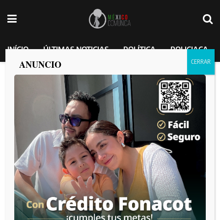
INÍCIO
ÚLTIMAS NOTICIAS
POLÍTICA
POLICIACA
ANUNCIO
Diputada Araceli Geraldo propone crear
un modelo de atención integral contra el
acoso escolar
MEXICO COMUNICA
por
2025-02-26