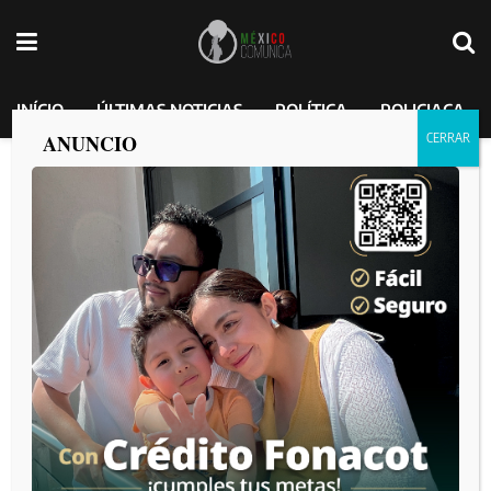
INÍCIO
ÚLTIMAS NOTICIAS
POLÍTICA
POLICIACA
ANUNCIO
Diputada Araceli Geraldo exige al
Ayuntamiento de Tijuana publicación de
reforma sobre el uso de vidrios
polarizados
MEXICO COMUNICA
por
2025-02-24