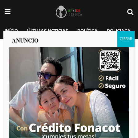
INÍCIO
ÚLTIMAS NOTICIAS
POLÍTICA
POLICIACA
ANUNCIO
Dip. Yohana Gilvaja exhorta a la
Secretaría de Educación a respetar a los
atestados de nacimiendo
MEXICO COMUNICA
por
2025-03-10