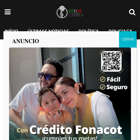
INÍCIO
ÚLTIMAS NOTICIAS
POLÍTICA
POLICIACA
ANUNCIO
Destaca Armando Ayala firmeza de
Claudia Sheinbaum ante medidas de
Trump
MEXICO COMUNICA
por
2025-02-02