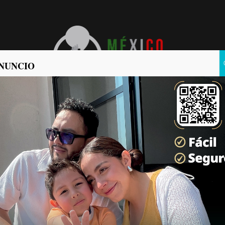
NUNCIO
POLÍTICA
POLICIACA
 México presentado por la
einbaum
oticias