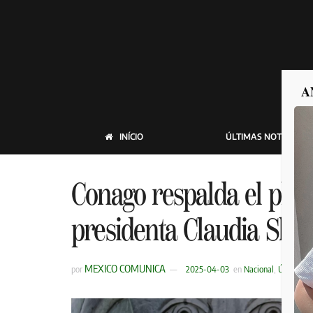
A
INÍCIO
ÚLTIMAS NOTICIAS
Conago respalda el plan
presidenta Claudia Sh
MEXICO COMUNICA
por
2025-04-03
en
Nacional
,
Últimas N