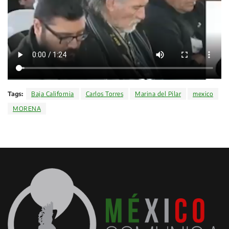
Tags:
Baja California
Carlos Torres
Marina del Pilar
mexico
MORENA