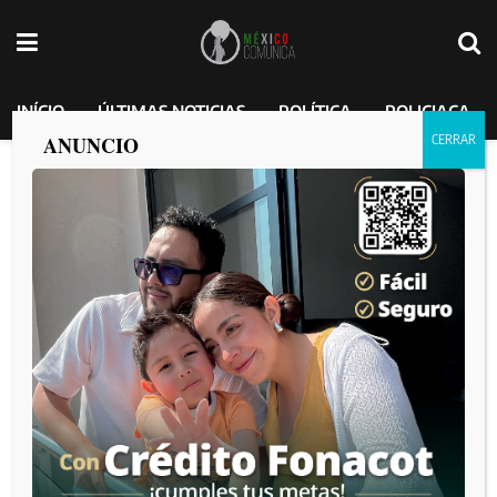
INÍCIO
ÚLTIMAS NOTICIAS
POLÍTICA
POLICIACA
ANUNCIO
Carlos Torres ya tenía 6 años en el
movimiento de Morena y se acaba de
afiliar como los 10 millones de
mexicanos que también lo harán:
Marina del Pilar.
MEXICO COMUNICA
por
2025-02-14