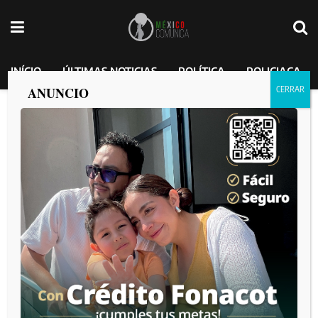
INÍCIO
ÚLTIMAS NOTICIAS
POLÍTICA
POLICIACA
ANUNCIO
CAE LÍDER DE UNA CÉLULA
DELICTIVA RESPONSABLE DEL
RECLUTAMIENTO DE PERSONAS EN
CAMPOS DE ADIESTRAMIENTO.
MEXICO COMUNICA
por
2025-03-22