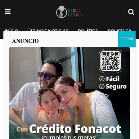
INÍCIO
ÚLTIMAS NOTICIAS
POLÍTICA
POLICIACA
ANUNCIO
Baja California, prioridad en
Tecnificación de Riego.
MEXICO COMUNICA
por
2025-03-27