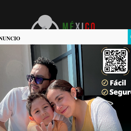
NUNCIO
POLÍTICA
POLICIACA
meses varados en el
a no puede caminar.
as Noticias